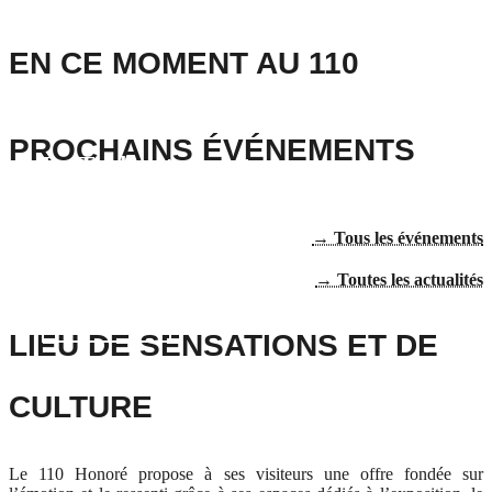
EN CE MOMENT AU 110
PROCHAINS ÉVÉNEMENTS
La Table est ouverte
Votre restaurant du déjeuner est ouvert tous les mardi, mercredi, jeudi
→ Tous les événements
et vendredi.
→ Toutes les actualités
Découvrir
LIEU DE SENSATIONS ET DE
CULTURE
Le 110 Honoré propose à ses visiteurs une offre fondée sur