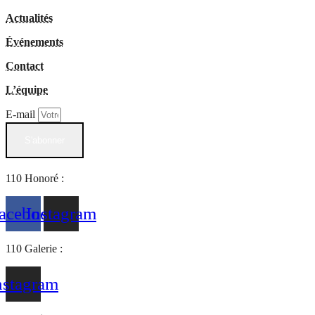
Actualités
Événements
Contact
L’équipe
E-mail
S'abonner
110 Honoré :
acebook
Instagram
110 Galerie :
nstagram