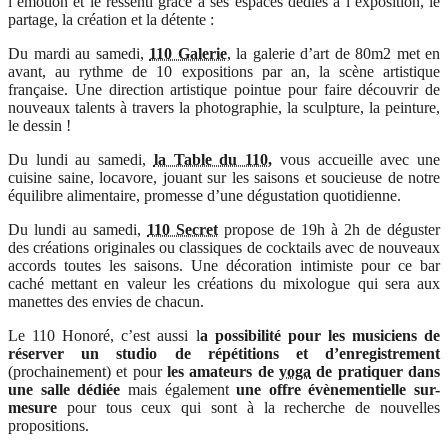
l’émotion et le ressenti grâce à ses espaces dédiés à l’exposition, le
partage, la création et la détente :
Du mardi au samedi,
110 Galerie
, la galerie d’art de 80m2 met en
avant, au rythme de 10 expositions par an, la scène artistique
française. Une direction artistique pointue pour faire découvrir de
nouveaux talents à travers la photographie, la sculpture, la peinture,
le dessin !
Du lundi au samedi,
la Table du 110
,
vous accueille avec une
cuisine saine, locavore, jouant sur les saisons et soucieuse de notre
équilibre alimentaire, promesse d’une dégustation quotidienne.
Du lundi au samedi,
110 Secret
propose de 19h à 2h de déguster
des créations originales ou classiques de cocktails avec de nouveaux
accords toutes les saisons. Une décoration intimiste pour ce bar
caché mettant en valeur les créations du mixologue qui sera aux
manettes des envies de chacun.
Le 110 Honoré, c’est aussi l
a possibilité pour les musiciens de
réserver un studio de répétitions et d’enregistrement
(prochainement) et pour
les amateurs de
yoga
de pratiquer dans
une salle dédiée
mais également
une offre évènementielle sur-
mesure
pour tous ceux qui sont à la recherche de nouvelles
propositions.