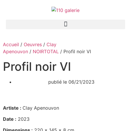
Accueil
/
Oeuvres
/
Clay
Apenouvon
/
NOIRTOTAL
/ Profil noir VI
Profil noir VI
publié le
06/21/2023
Artiste :
Clay Apenouvon
Date :
2023
Dimensions :
220 x 145 x 8 cm