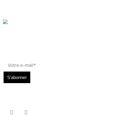
Accueil
Actualités
L’équipe
Galerie
Événements
Yoga
Contact
S'abonner
110 Honoré :
110 Galerie :