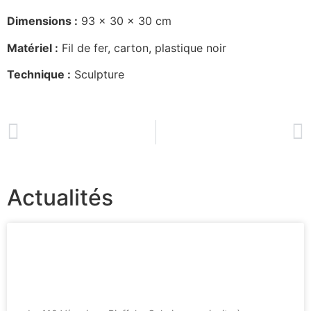
Dimensions :
93 x 30 x 30 cm
Matériel :
Fil de fer, carton, plastique noir
Technique :
Sculpture
PRÉCÉDENT
SUIVANT
Passeur 02
Passeur 04
Actualités
23.05.2024 – Gopal Dagnogo,
Julien Delmaire, Madame Monsieur –
Soirée HOUSE OF POETRY