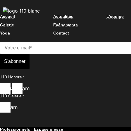
Accueil
Actualités
L’équipe
Galerie
Événements
Yoga
Contact
E-mail
S'abonner
110 Honoré :
cebook
Instagram
110 Galerie :
stagram
Professionnels
·
Espace presse