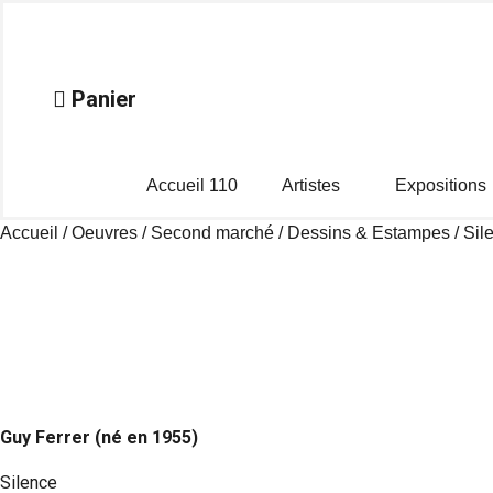
Aller
au
contenu
Panier
Accueil 110
Artistes
Expositions
Accueil
/
Oeuvres
/
Second marché
/
Dessins & Estampes
/ Sil
Guy Ferrer (né en 1955)
Silence