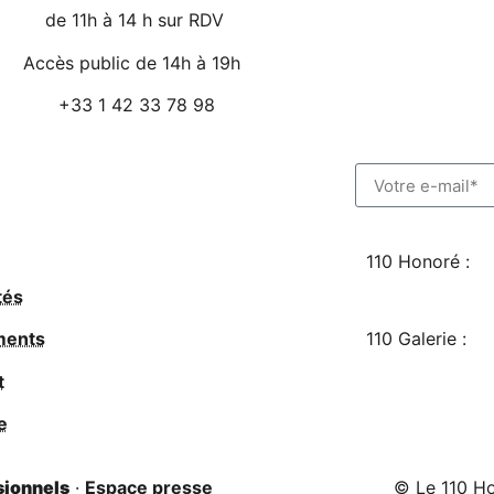
de 11h à 14 h sur RDV
Accès public de 14h à 19h
+33 1 42 33 78 98
110 Honoré :
tés
110 Galerie :
ments
t
e
sionnels
·
Espace presse
© Le 110 H