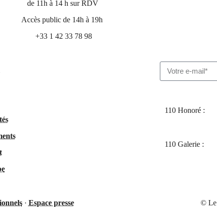
de 11h à 14 h sur RDV
Accès public de 14h à 19h
+33 1 42 33 78 98
110 Honoré :
tés
ents
110 Galerie :
t
pe
ionnels
·
Espace presse
© Le