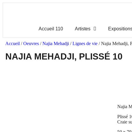
Accueil 110
Artistes
Exposition
Accueil
/
Oeuvres
/
Najia Mehadji
/
Lignes de vie
/ Najia Mehadji, P
NAJIA MEHADJI, PLISSÉ 10
Najia M
Plissé 
Craie su
50 x 70